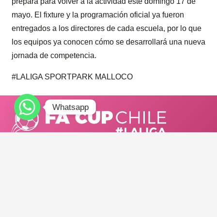
prepara para volver a la actividad este domingo 17 de
mayo. El fixture y la programación oficial ya fueron
entregados a los directores de cada escuela, por lo que
los equipos ya conocen cómo se desarrollará una nueva
jornada de competencia.
#LALIGA SPORTPARK MALLOCO
Whatsapp
TELÉFONO:
+56921973454
E-MAIL:
info@adnsportchile.cl
/ facup_chile
FA CUP CHILE #LALIGA 2025.