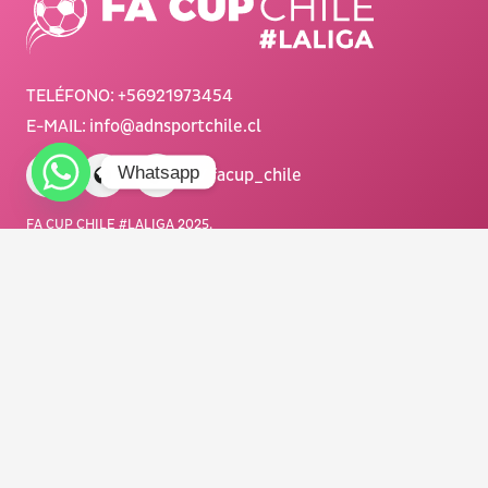
TELÉFONO:
+56921973454
E-MAIL:
info@adnsportchile.cl
Whatsapp
/ facup_chile
FA CUP CHILE #LALIGA 2025.
Todos los derechos reservados.
Diseñado con <3 por NOUSDISEÑO.
Organiza y produce
:
Main Sponsor: