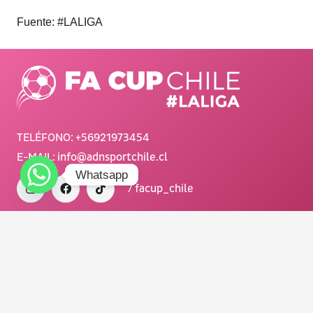
Fuente: #LALIGA
TELÉFONO:
+56921973454
E-MAIL:
info@adnsportchile.cl
Whatsapp
/ facup_chile
FA CUP CHILE #LALIGA 2025.
Todos los derechos reservados.
Diseñado con <3 por NOUSDISEÑO.
Organiza y produce
: