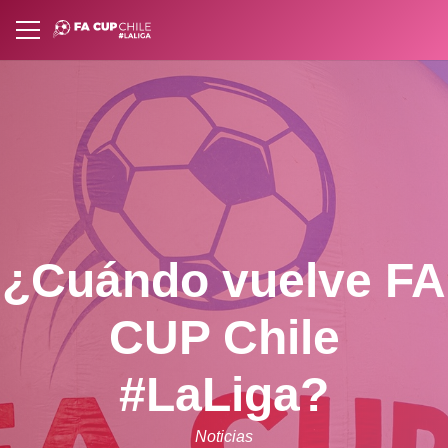
¿Cuándo vuelve FA
CUP Chile
#LaLiga?
Noticias