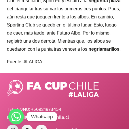
Con el resultado, Sport Fury escaló a la
segunda plaza
del triangular tras sumar los primeros tres puntos. Pues,
aún resta que jueguen frente a los albos. En cambio,
Sporting Club se quedó en el último lugar. Esto, luego
de caer, más tarde, ante Futuro Albo. Por lo mismo,
registró una dos derrota. Mientras que, los albos se
quedaron con la punta tras vencer a los
negriamarillos
.
Fuente: #LALIGA
TELÉFONO:
+56921973454
Whatsapp
E-MAIL:
info@adnsportchile.cl