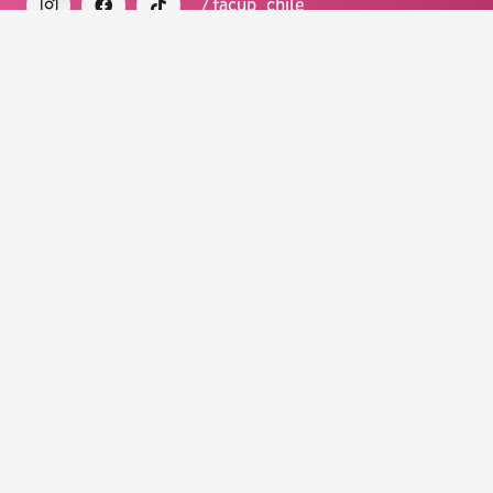
/ facup_chile
FA CUP CHILE #LALIGA 2025.
Todos los derechos reservados.
Diseñado con <3 por NOUSDISEÑO.
Organiza y produce
:
Main Sponsor: