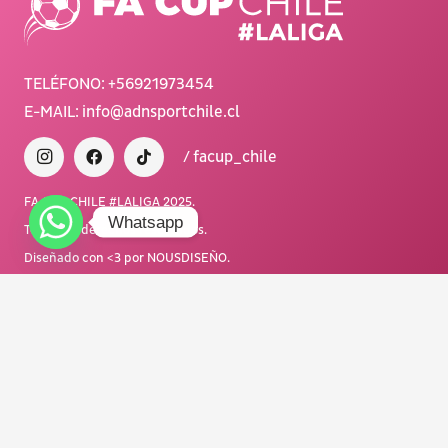
TELÉFONO:
+56921973454
E-MAIL:
info@adnsportchile.cl
/ facup_chile
FA CUP CHILE #LALIGA 2025.
Whatsapp
Todos los derechos reservados.
Diseñado con <3 por NOUSDISEÑO.
Organiza y produce
:
Main Sponsor: