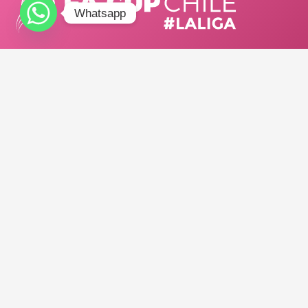
Whatsapp
TELÉFONO:
+56921973454
E-MAIL:
info@adnsportchile.cl
/ facup_chile
FA CUP CHILE #LALIGA 2025.
Todos los derechos reservados.
Diseñado con <3 por NOUSDISEÑO.
Organiza y produce
:
Main Sponsor: