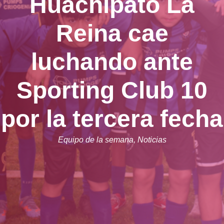
Huachipato La
Reina cae
luchando ante
Sporting Club 10
por la tercera fecha
Equipo de la semana
,
Noticias