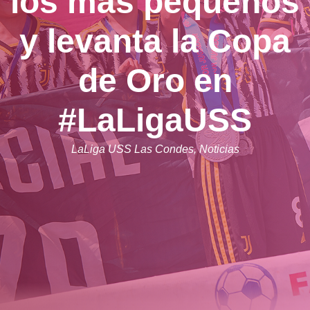
los más pequeños
y levanta la Copa
de Oro en
#LaLigaUSS
LaLiga USS Las Condes
,
Noticias