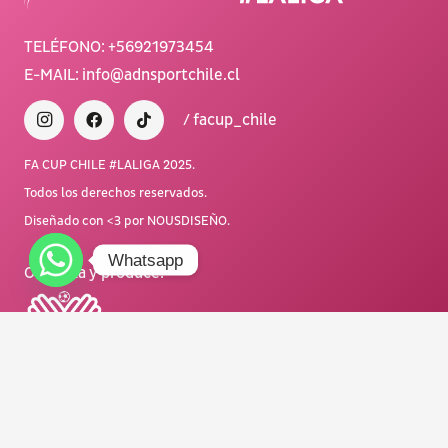
TELÉFONO:
+56921973454
E-MAIL:
info@adnsportchile.cl
/ facup_chile
FA CUP CHILE #LALIGA 2025.
Todos los derechos reservados.
Diseñado con <3 por NOUSDISEÑO.
Whatsapp
Organiza y produce
:
Main Sponsor: