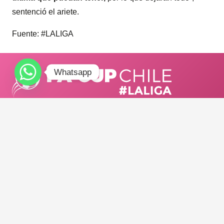
sentenció el ariete.
Fuente: #LALIGA
Whatsapp
TELÉFONO:
+56921973454
E-MAIL:
info@adnsportchile.cl
/ facup_chile
FA CUP CHILE #LALIGA 2025.
Todos los derechos reservados.
Diseñado con <3 por NOUSDISEÑO.