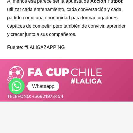
Al menos esa parece ser la apuesta de
Acción Fútbol:
utilizar cada entrenamiento, cada conversación y cada
partido como una oportunidad para formar jugadores
capaces de competir, pero también de convivir, aprender
y crecer junto a sus compañeros.
Fuente: #LALIGAZAPPING
Whatsapp
TELÉFONO:
+56921973454
E-MAIL:
info@adnsportchile.cl
/ facup_chile
FA CUP CHILE #LALIGA 2025.