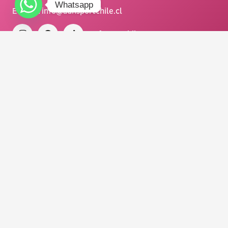
Whatsapp
E-MAIL:
info@adnsportchile.cl
/ facup_chile
FA CUP CHILE #LALIGA 2025.
Todos los derechos reservados.
Diseñado con <3 por NOUSDISEÑO.
Organiza y produce
:
Main Sponsor: