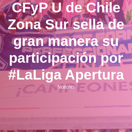
CFyP U de Chile
Zona Sur sella de
gran manera su
participación por
#LaLiga Apertura
Noticias