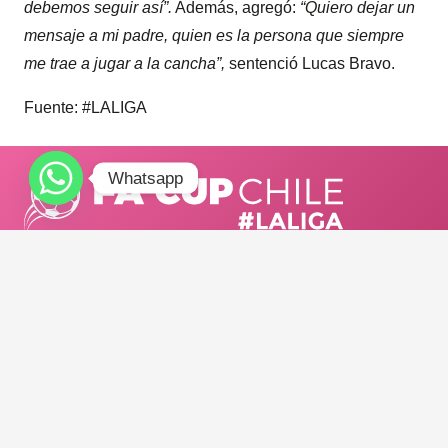
debemos seguir así”.
Además, agregó:
“Quiero dejar un
mensaje a mi padre, quien es la persona que siempre
me trae a jugar a la cancha”,
sentenció Lucas Bravo.
Fuente: #LALIGA
Whatsapp
TELÉFONO:
+56921973454
E-MAIL:
info@adnsportchile.cl
/ facup_chile
FA CUP CHILE #LALIGA 2025.
Todos los derechos reservados.
Diseñado con <3 por NOUSDISEÑO.