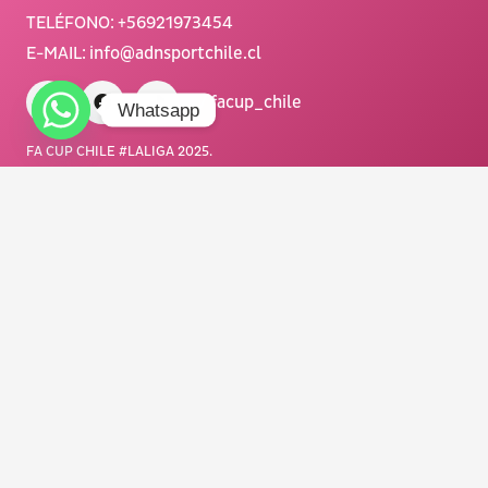
TELÉFONO:
+56921973454
E-MAIL:
info@adnsportchile.cl
/ facup_chile
Whatsapp
FA CUP CHILE #LALIGA 2025.
Todos los derechos reservados.
Diseñado con <3 por NOUSDISEÑO.
Organiza y produce
:
Main Sponsor: